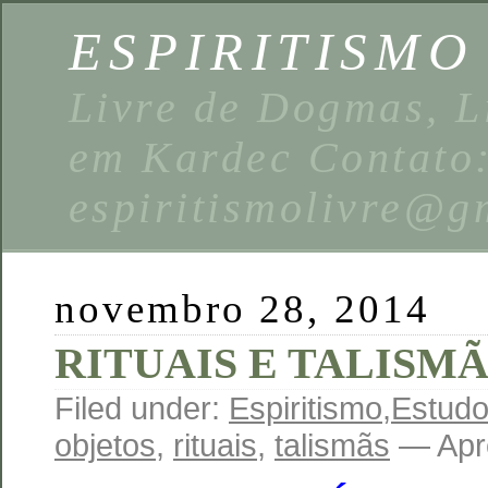
ESPIRITISMO
Livre de Dogmas, L
em Kardec Contato
espiritismolivre@g
novembro 28, 2014
RITUAIS E TALISMÃ
Filed under:
Espiritismo
,
Estud
objetos
,
rituais
,
talismãs
— Apr