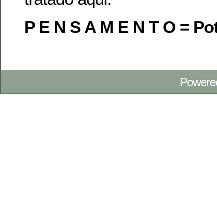
P E N S A M E N T O = Po
Powere