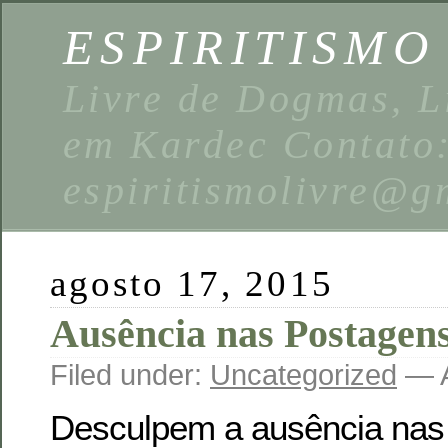
ESPIRITISMO
Livre de Dogmas, L
em Kardec Contato
espiritismolivre@g
agosto 17, 2015
Ausência nas Postagen
Filed under:
Uncategorized
— A
Desculpem a ausência nas