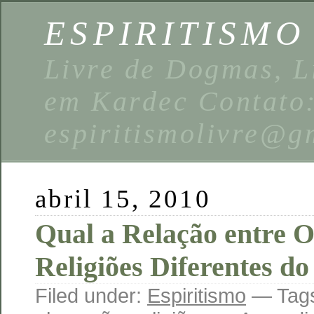
ESPIRITISMO
Livre de Dogmas, L
em Kardec Contato
espiritismolivre@g
abril 15, 2010
Qual a Relação entre O
Religiões Diferentes do
Filed under:
Espiritismo
— Tag