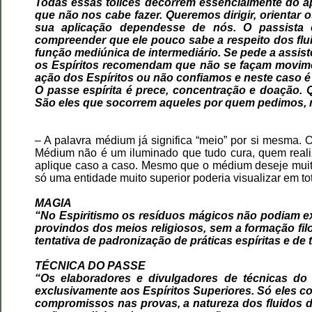
Todas essas tolices decorrem essencialmente do a
que não nos cabe fazer. Queremos dirigir, orientar 
sua aplicação dependesse de nós. O passista e
compreender que ele pouco sabe a respeito dos flui
função mediúnica de intermediário. Se pede a assist
os Espíritos recomendam que não se façam movime
ação dos Espíritos ou não confiamos e neste caso
O passe espírita é prece, concentração e doação.
São eles que socorrem aqueles por quem pedimos, n
– A palavra médium já significa “meio” por si mesma. O
Médium não é um iluminado que tudo cura, quem realiz
aplique caso a caso. Mesmo que o médium deseje muit
só uma entidade muito superior poderia visualizar em to
MAGIA
“No Espiritismo os resíduos mágicos não podiam exi
provindos dos meios religiosos, sem a formação fil
tentativa de padronização de práticas espíritas e d
TÉCNICA DO PASSE
“Os elaboradores e divulgadores de técnicas d
exclusivamente aos Espíritos Superiores. Só eles co
compromissos nas provas, a natureza dos fluidos de