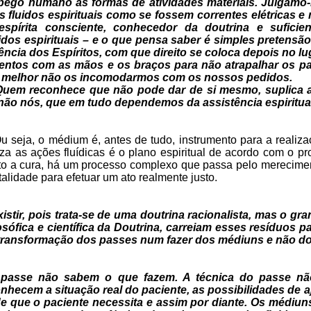
pego humano às formas de atividades materiais. Julgamo-
os fluidos espirituais como se fossem correntes elétricas 
spírita consciente, conhecedor da doutrina e suficie
dos espirituais – e o que pensa saber é simples pretensão 
ência dos Espíritos, com que direito se coloca depois no l
ntos com as mãos e os braços para não atrapalhar os p
 é melhor não os incomodarmos com os nossos pedidos.
 Quem reconhece que não pode dar de si mesmo, suplica a
ão nós, que em tudo dependemos da assistência espiritual
u seja, o médium é, antes de tudo, instrumento para a realiza
a as ações fluídicas é o plano espiritual de acordo com o p
o a cura, há um processo complexo que passa pelo merecimen
talidade para efetuar um ato realmente justo.
stir, pois trata-se de uma doutrina racionalista, mas o g
osófica e científica da Doutrina, carreiam esses resíduos 
e transformação dos passes num fazer dos médiuns e não dos
o passe não sabem o que fazem. A técnica do passe n
nhecem a situação real do paciente, as possibilidades de a
 que o paciente necessita e assim por diante. Os médiuns