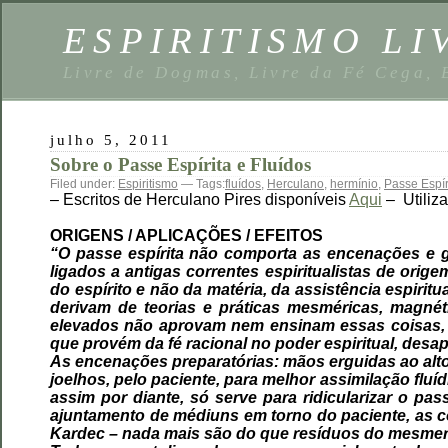
ESPIRITISMO LI
Livre de Dogmas, Livre da Fé Cega,
julho 5, 2011
Sobre o Passe Espírita e Fluídos
Filed under:
Espiritismo
— Tags:
fluídos
,
Herculano
,
hermínio
,
Passe Espír
– Escritos de Herculano Pires disponíveis
Aqui
– Utiliz
ORIGENS / APLICAÇÕES / EFEITOS
“O passe espírita não comporta as encenações e g
ligados a antigas correntes espiritualistas de orig
do espírito e não da matéria, da assistência espir
derivam de teorias e práticas mesméricas, magnét
elevados não aprovam nem ensinam essas coisas, m
que provém da fé racional no poder espiritual, desap
As encenações preparatórias: mãos erguidas ao alto
joelhos, pelo paciente, para melhor assimilação fluí
assim por diante, só serve para ridicularizar o p
ajuntamento de médiuns em torno do paciente, as 
Kardec – nada mais são do que resíduos do mesmeris