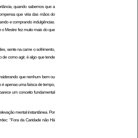
portância, quando sabemos que a
compensa que viria das mãos do
rrando e comprando indulgências.
 o Mestre fez muito mais do que
s, sente na carne o sofrimento,
 de como agir, é algo que tende
. Considerando que nenhum bem ou
ão é apenas uma faísca de tempo,
 parece um conceito fundamental
elevação mental instantânea. Por
Kardec: “Fora da Caridade não Há