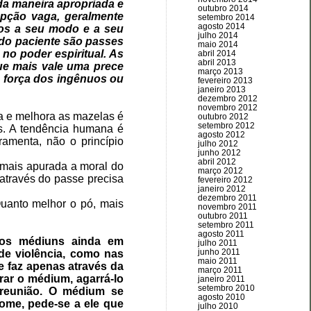
a maneira apropriada e
outubro 2014
epção vaga, geralmente
setembro 2014
agosto 2014
-los a seu modo e a seu
julho 2014
do paciente são passes
maio 2014
o poder espiritual. As
abril 2014
abril 2013
ue mais vale uma prece
março 2013
e força dos ingênuos ou
fevereiro 2013
janeiro 2013
dezembro 2012
novembro 2012
a e melhora as mazelas é
outubro 2012
setembro 2012
s. A tendência humana é
agosto 2012
ramenta, não o princípio
julho 2012
junho 2012
abril 2012
 mais apurada a moral do
março 2012
 através do passe precisa
fevereiro 2012
janeiro 2012
dezembro 2011
Quanto melhor o pó, mais
novembro 2011
outubro 2011
setembro 2011
agosto 2011
dos médiuns ainda em
julho 2011
junho 2011
 de violência, como nas
maio 2011
e faz apenas através da
março 2011
rar o médium, agarrá-lo
janeiro 2011
setembro 2010
 reunião. O médium se
agosto 2010
ome, pede-se a ele que
julho 2010