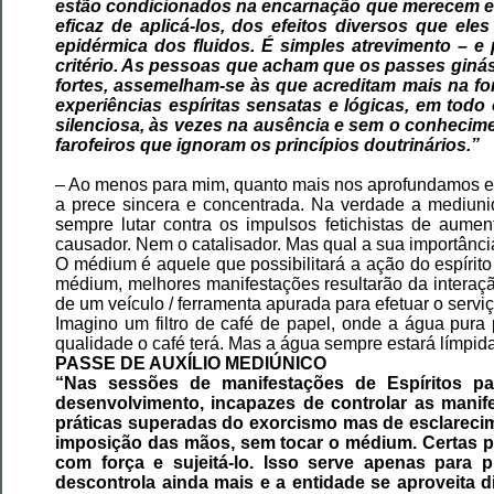
estão condicionados na encarnação que merecem e 
eficaz de aplicá-los, dos efeitos diversos que 
epidérmica dos fluidos. É simples atrevimento – e 
critério. As pessoas que acham que os passes gin
fortes, assemelham-se às que acreditam mais na f
experiências espíritas sensatas e lógicas, em to
silenciosa, às vezes na ausência e sem o conhecim
farofeiros que ignoram os princípios doutrinários.”
– Ao menos para mim, quanto mais nos aprofundamos em
a prece sincera e concentrada. Na verdade a mediun
sempre lutar contra os impulsos fetichistas de aume
causador. Nem o catalisador. Mas qual a sua importânc
O médium é aquele que possibilitará a ação do espíri
médium, melhores manifestações resultarão da interação
de um veículo / ferramenta apurada para efetuar o servi
Imagino um filtro de café de papel, onde a água pura
qualidade o café terá. Mas a água sempre estará límpida
PASSE DE AUXÍLIO MEDIÚNICO
“Nas sessões de manifestações de Espíritos p
desenvolvimento, incapazes de controlar as manife
práticas superadas do exorcismo mas de esclarecim
imposição das mãos, sem tocar o médium. Certas pe
com força e sujeitá-lo. Isso serve apenas para
descontrola ainda mais e a entidade se aproveita