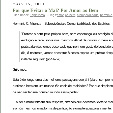
maio 15, 2011
Por que Evitar o Mal? Por Amor ao Bem
Filed under:
Espiritismo
— Tags:
amor
,
ao bem
,
atemporalidade
,
hermínio
Hermínio C. Miranda – Sobrevivência e Comunicabilidade dos Espíritos 
“Praticar o bem pelo próprio bem, sem esperança ou ambição
evolução e recai sobre nós mesmos. Afinal de contas, o bem e
prática da vida, temos observado que nenhum gesto de bondade se
dia, lá na frente, vamos encontrar à nossa espera um prêmio d
instante seguinte” (pp.56-57).
Grifo meu.
Esta é de longe uma das melhores passagens que já li (claro, sempre 
praticar o bem em um mundo tão cheio de maldades? Por que simplesm
de não ser tão mal como o mundo assim pede?
O autor é muito feliz em sua resposta, dizendo que devemos “evitar o ma
e a nós mesmos, uma forma de purificação e uma terapia para a mente.