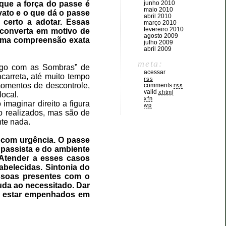
 que a força do passe é
junho 2010
maio 2010
ovato e o que dá o passe
abril 2010
 certo a adotar. Essas
março 2010
fevereiro 2010
 converta em motivo de
agosto 2009
 uma compreensão exata
julho 2009
abril 2009
meta:
logo com as Sombras” de
acessar
carreta, até muito tempo
rss
momentos de descontrole,
comments
rss
valid
xhtml
local.
xfn
maginar direito a figura
wp
ão realizados, mas são de
nte nada.
 com urgência. O passe
passista e do ambiente
Atender a esses casos
abelecidas. Sintonia do
essoas presentes com o
uda ao necessitado. Dar
m estar empenhados em