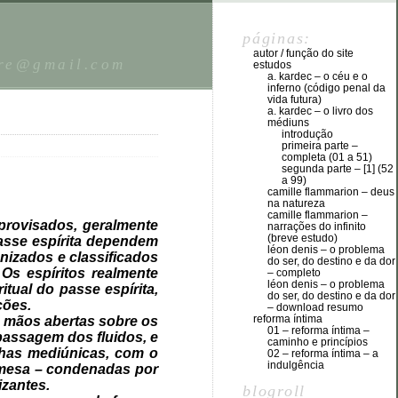
páginas:
autor / função do site
vre@gmail.com
estudos
a. kardec – o céu e o
inferno (código penal da
vida futura)
a. kardec – o livro dos
médiuns
introdução
primeira parte –
completa (01 a 51)
segunda parte – [1] (52
a 99)
camille flammarion – deus
na natureza
camille flammarion –
provisados, geralmente
narrações do infinito
(breve estudo)
 passe espírita dependem
léon denis – o problema
nizados e classificados
do ser, do destino e da dor
Os espíritos realmente
– completo
léon denis – o problema
ual do passe espírita,
do ser, do destino e da dor
ções.
– download resumo
reforma íntima
, mãos abertas sobre os
01 – reforma íntima –
 passagem dos fluidos, e
caminho e princípios
ilhas mediúnicas, com o
02 – reforma íntima – a
indulgência
 mesa – condenadas por
izantes.
blogroll