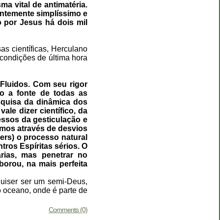
 vital de antimatéria.
entemente simplíssimo e
 por Jesus há dois mil
s científicas, Herculano
 condições de última hora
 Fluidos. Com seu rigor
mo a fonte de todas as
esquisa da dinâmica dos
e dizer científico, da
essos da gesticulação e
amos através de desvios
ers) o processo natural
tros Espíritas sérios. O
rias, mas penetrar no
borou, na mais perfeita
quiser ser um semi-Deus,
 oceano, onde é parte de
Comments (0)