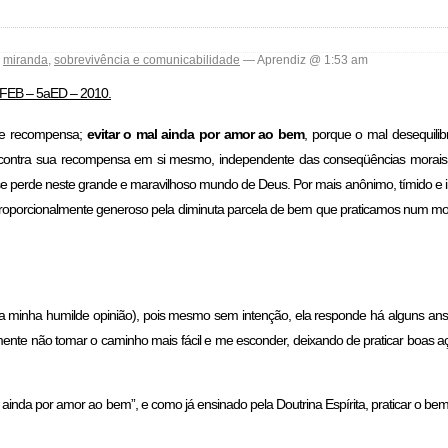
,
miranda
,
sobrevivência e comunicabilidade
— Aprendiz @ 1:53 am
– FEB – 5aED – 2010.
 de recompensa;
evitar o mal ainda por amor ao bem
, porque o mal desequilib
ncontra sua recompensa em si mesmo, independente das conseqüências morais 
 perde neste grande e maravilhoso mundo de Deus. Por mais anônimo, tímido e in
esproporcionalmente generoso pela diminuta parcela de bem que praticamos num
na minha humilde opinião), pois mesmo sem intenção, ela responde há alguns ans
ente não tomar o caminho mais fácil e me esconder, deixando de praticar boas
l ainda por amor ao bem”, e como já ensinado pela Doutrina Espírita, praticar o b