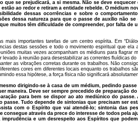
m o que se prejudicará, a si mesma. Não se deve esquecer
ares estão ao redor e retiram a entidade rebelde. O médium n
ssibilidade dessas ocorrências e sobre o comportamento
ões dessa natureza para que o passe de auxílio não se
que muitos têm dificuldade de compreender, por falta de
 mais importantes tarefas de um centro espírita. Em “Diá
ncias destas sessões e todo o movimento espiritual que ela a
 reuniões muitas vezes acompanham os médiuns para flagrar 
levado à reunião para desestabilizar as correntes fluídicas do 
ter as vibrações corretas durante os trabalhos. Não consigo i
 diferentes cores em diferentes locais enquanto os trabalhos s
ndo essa hipótese, a força física não significará absolutame
esmo dirigindo-se à casa de um médium, pedindo passe
er maneira. Deve ser sempre precedido de preparação do 
aração para bem se dispor ao ato mediúnico do passe. 
do passe. Tudo depende de sintonias que precisam ser est
sista com o Espírito que vai atendê-lo; sintonia das p
se consegue através da prece do interesse de todos pela aj
 imprudência e um desrespeito aos Espíritos que pode