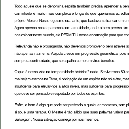
Todo aquele que se denomina espírita também precisa aprender a pena
caminhada é muito mais complexa e longa do que queríamos acredit
próprio Mestre. Nosso egoísmo era tanto, que bastava se trancar em um
Agora apenas nos deparamos com a realidade, onde o bem precisa sim 
nos colocar neste mundo, ele PERMITIU nossa encarnação para que con
Relevância não é propaganda, não devemos promover o bem através some
não apenas na mente. A ajuda cresce em progressão geométrica, pois 
sempre a continuidade, que se espalha como um vírus benéfico.
O que é nossa vida na temporalidade histórica? nada. Se vivermos 80 a
mal sejam eternos na Terra, é obrigação de um espírita não só evitar, 
insuficiente para elevar-nos à altos níveis, mas suficiente para prog
que deve ser pensado e respeitado por todos os espíritas.
Enfim, o bem é algo que pode ser praticado a qualquer momento, sem pl
si só, é uma terapia. O Mestre é tão sábio que suas palavras valem pa
Salvação” . Nossa salvação começa por nós mesmos.