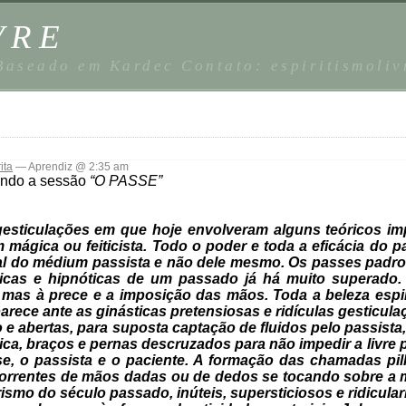
VRE
 Baseado em Kardec Contato: espiritismoli
ita
— Aprendiz @ 2:35 am
ando a sessão
“O PASSE”
esticulações em que hoje envolveram alguns teóricos im
em mágica ou feiticista. Todo o poder e toda a eficácia do
itual do médium passista e não dele mesmo. Os passes padro
icas e hipnóticas de um passado já há muito superado. 
as à prece e a imposição das mãos. Toda a beleza espirit
arece ante as ginásticas pretensiosas e ridículas gesticula
 e abertas, para suposta captação de fluidos pelo passista
dica, braços e pernas descruzados para não impedir a livre
asse, o passista e o paciente. A formação das chamadas p
correntes de mãos dadas ou de dedos se tocando sobre a
mo do século passado, inúteis, supersticiosos e ridicular