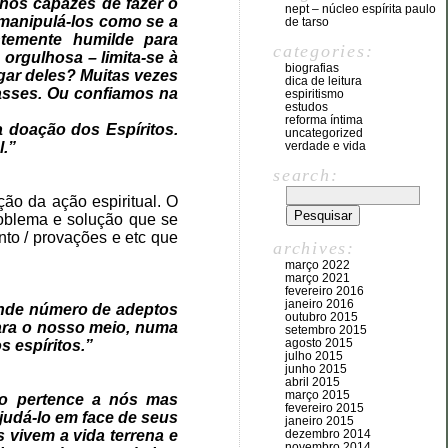
nos capazes de fazer o
nept – núcleo espírita paulo
e manipulá-los como se a
de tarso
ntemente humilde para
categories:
orgulhosa – limita-se à
biografias
ugar deles? Muitas vezes
dica de leitura
asses. Ou confiamos na
espiritismo
estudos
reforma íntima
 doação dos Espíritos.
uncategorized
.”
verdade e vida
search:
ção da ação espiritual. O
roblema e solução que se
to / provações e etc que
archives:
março 2022
março 2021
fevereiro 2016
janeiro 2016
rande número de adeptos
outubro 2015
para o nosso meio, numa
setembro 2015
agosto 2015
 espíritos.”
julho 2015
junho 2015
abril 2015
março 2015
ão pertence a nós mas
fevereiro 2015
judá-lo em face de seus
janeiro 2015
 vivem a vida terrena e
dezembro 2014
novembro 2014