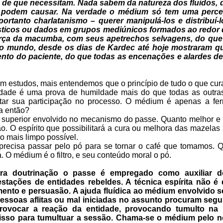
de que necessitam. Nada sabem da natureza dos fluidos, d
eles podem causar. Na verdade o médium só tem uma perc
portanto charlatanismo – querer manipulá-los e distribuí
ásticos ou dados em grupos mediúnicos formados ao redor 
orça da macumba, com seus apetrechos selvagens, do que n
do o mundo, desde os dias de Kardec até hoje mostraram q
ento do paciente, do que todas as encenações e alardes d
 estudos, mais entendemos que o princípio de tudo o que cur
idade é uma prova de humildade mais do que todas as outra
ntar sua participação no processo. O médium é apenas a fer
ia então?
to superior envolvido no mecanismo do passe. Quanto melhor e
. O espírito que possibilitará a cura ou melhora das mazelas
ço mais limpo possível.
 precisa passar pelo pó para se tornar o café que tomamos. 
. O médium é o filtro, e seu conteúdo moral o pó.
ara doutrinação o passe é empregado como auxiliar 
stações de entidades rebeldes. A técnica espírita não é
ento e persuasão. A ajuda fluídica ao médium envolvido s
ssoas aflitas ou mal iniciadas no assunto procuram segu
 provocar a reação da entidade, provocando tumulto na
 disso para tumultuar a sessão. Chama-se o médium pelo n