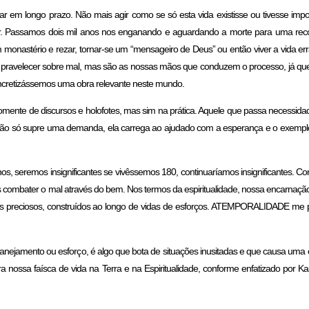
r em longo prazo. Não mais agir como se só esta vida existisse ou tivesse im
ar. Passamos dois mil anos nos enganando e aguardando a morte para uma re
 monastério e rezar, tornar-se um “mensageiro de Deus” ou então viver a vida e
pravelecer sobre mal, mas são as nossas mãos que conduzem o processo, já que
cretizássemos uma obra relevante neste mundo.
nte de discursos e holofotes, mas sim na prática. Aquele que passa necessidade
não só supre uma demanda, ela carrega ao ajudado com a esperança e o exemplo
nos, seremos insignificantes se vivêssemos 180, continuaríamos insignificantes
mas combater o mal através do bem. Nos termos da espiritualidade, nossa encarnaç
ressos preciosos, construídos ao longo de vidas de esforços. ATEMPORALIDADE me
anejamento ou esforço, é algo que bota de situações inusitadas e que causa uma 
ra nossa faísca de vida na Terra e na Espiritualidade, conforme enfatizado por 