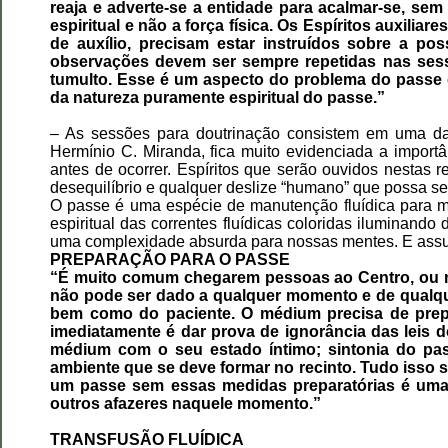
reaja e adverte-se a entidade para acalmar-se, se
espiritual e não a força física. Os Espíritos auxili
de auxílio, precisam estar instruídos sobre a po
observações devem ser sempre repetidas nas sess
tumulto. Esse é um aspecto do problema do passe 
da natureza puramente espiritual do passe.”
– As sessões para doutrinação consistem em uma das
Hermínio C. Miranda, fica muito evidenciada a importâ
antes de ocorrer. Espíritos que serão ouvidos nestas
desequilíbrio e qualquer deslize “humano” que possa ser 
O passe é uma espécie de manutenção fluídica para man
espiritual das correntes fluídicas coloridas iluminando
uma complexidade absurda para nossas mentes. E assumi
PREPARAÇÃO PARA O PASSE
“É muito comum chegarem pessoas ao Centro, ou m
não pode ser dado a qualquer momento e de qualqu
bem como do paciente. O médium precisa de prep
imediatamente é dar prova de ignorância das leis 
médium com o seu estado íntimo; sintonia do pas
ambiente que se deve formar no recinto. Tudo isso 
um passe sem essas medidas preparatórias é uma
outros afazeres naquele momento.”
TRANSFUSÃO FLUÍDICA