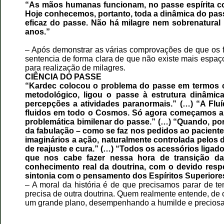
“As mãos humanas funcionam, no passe espírita co
Hoje conhecemos, portanto, toda a dinâmica do pas
eficaz do passe. Não há milagre nem sobrenatural
anos.”
– Após demonstrar as várias comprovações de que os fl
sentencia de forma clara de que não existe mais espaço
para realização de milagres.
CIÊNCIA DO PASSE
“Kardec colocou o problema do passe em termos cie
metodológico, ligou o passe à estrutura dinâmica
percepções a atividades paranormais.” (…) “A Fluí
fluidos em todo o Cosmos. Só agora começamos a d
problemática bimilenar do passe.” (…) “Quando, po
da fabulação – como se faz nos pedidos ao paciente
imaginários a ação, naturalmente controlada pelos 
de reajuste e cura.” (…) “Todos os acessórios ligado
que nos cabe fazer nessa hora de transição da 
conhecimento real da doutrina, com o devido respe
sintonia com o pensamento dos Espíritos Superiore
– A moral da história é de que precisamos parar de 
precisa de outra doutrina. Quem realmente entende, de
um grande plano, desempenhando a humilde e preciosa f