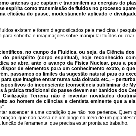
mo antenas que captam e transmitem as energias do plasma
se espírita como transmissão de fluidos no processo apar
 na eficácia do passe, modestamente aplicado e divulgado
uídos existem e foram diagnosticados pela medicina / pesquisa
 para soberba e imaginações sobre manipular fluídos ou criar
ntíficos, no campo da Fluídica, ou seja, da Ciência dos
 do perispírito (corpo espiritual), hoje reconhecido co
dica se abre, ante o avanço da Física Nuclear, para a p
ispor de elementos para um conhecimento exato, o que val
rém, passamos os limites da sugestão natural para os exc
 para que imagine entrar numa sala doirada etc., – perturb
dispositivos do inconsciente (consciência subliminar de My
s à prática tradicional do passe devem ser banidos dos Cen
Civilização Terrena não é inventar novidades doutriná
ito ao homem de ciências e cientista eminente que a ela
s”.
tentar ascender à uma condição que não nos pertence. Quem 
 coração, que não passa de um pingo no meio de um gigantesco
unção de ferramenta, que precisa estar pronta ao trabalho.